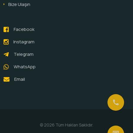
Bize Ulaşın
Facebook
Instagram
Telegram
WhatsApp
Email
call
© 2026 Tüm Hakları Saklıdır.