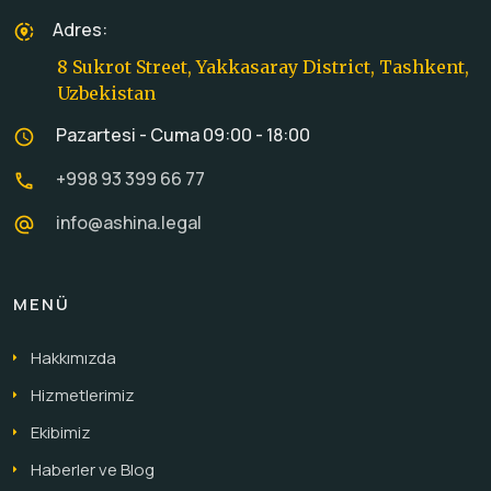
Adres:
share_location
8 Sukrot Street, Yakkasaray District, Tashkent,
Uzbekistan
Pazartesi - Cuma 09:00 - 18:00
schedule
+998 93 399 66 77
call
info@ashina.legal
alternate_email
MENÜ
Hakkımızda
Hizmetlerimiz
Ekibimiz
Haberler ve Blog