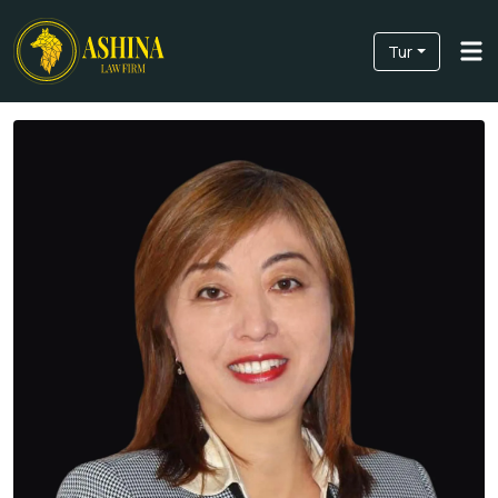
Tur
Hakkımızda
Hizmetlerimiz
Uygulamalar
Ekibimiz
Haberler ve Blog
Bize Ulaşın