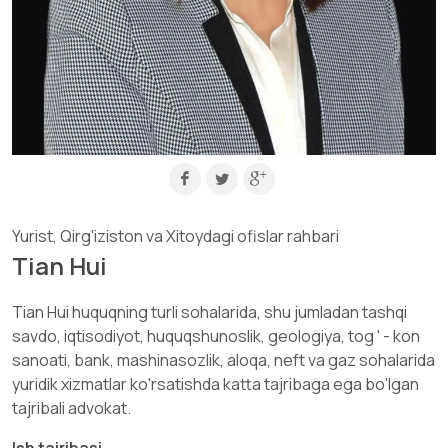
Yurist, Qirg'iziston va Xitoydagi ofislar rahbari
Tian Hui
Tian Hui huquqning turli sohalarida, shu jumladan tashqi
savdo, iqtisodiyot, huquqshunoslik, geologiya, tog ' - kon
sanoati, bank, mashinasozlik, aloqa, neft va gaz sohalarida
yuridik xizmatlar ko'rsatishda katta tajribaga ega bo'lgan
tajribali advokat.
Ish tajribasi