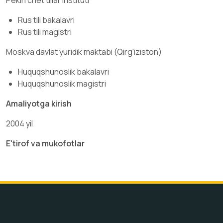
Rus tili bakalavri
Rus tili magistri
Moskva davlat yuridik maktabi (Qirg'iziston)
Huquqshunoslik bakalavri
Huquqshunoslik magistri
Amaliyotga kirish
2004 yil
E'tirof va mukofotlar