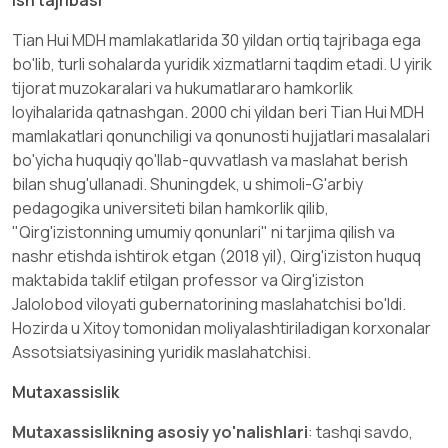
Tian Hui MDH mamlakatlarida 30 yildan ortiq tajribaga ega
bo'lib, turli sohalarda yuridik xizmatlarni taqdim etadi. U yirik
tijorat muzokaralari va hukumatlararo hamkorlik
loyihalarida qatnashgan. 2000 chi yildan beri Tian Hui MDH
mamlakatlari qonunchiligi va qonunosti hujjatlari masalalari
bo'yicha huquqiy qo'llab-quvvatlash va maslahat berish
bilan shug'ullanadi. Shuningdek, u shimoli-G'arbiy
pedagogika universiteti bilan hamkorlik qilib,
"Qirg'izistonning umumiy qonunlari" ni tarjima qilish va
nashr etishda ishtirok etgan (2018 yil), Qirg'iziston huquq
maktabida taklif etilgan professor va Qirg'iziston
Jalolobod viloyati gubernatorining maslahatchisi bo'ldi.
Hozirda u Xitoy tomonidan moliyalashtiriladigan korxonalar
Assotsiatsiyasining yuridik maslahatchisi.
Mutaxassislik
Mutaxassislikning asosiy yo'nalishlari
:
tashqi savdo,