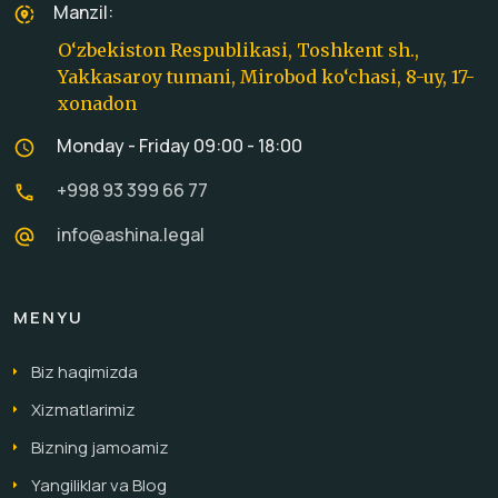
Manzil:
share_location
O‘zbekiston Respublikasi, Toshkent sh.,
Yakkasaroy tumani, Mirobod ko‘chasi, 8-uy, 17-
xonadon
Monday - Friday 09:00 - 18:00
schedule
+998 93 399 66 77
call
info@ashina.legal
alternate_email
MENYU
Biz haqimizda
Xizmatlarimiz
Bizning jamoamiz
Yangiliklar va Blog