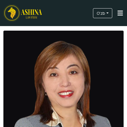
O'zb
Biz haqimizda
Xizmatlarimiz
Amaliyotlar
Bizning jamoamiz
Yangiliklar va Blog
Bog'lanish