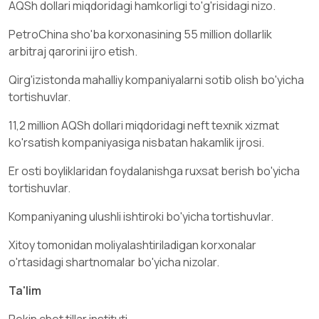
AQSh dollari miqdoridagi hamkorligi to'g'risidagi nizo.
PetroChina sho'ba korxonasining 55 million dollarlik
arbitraj qarorini ijro etish.
Qirg'izistonda mahalliy kompaniyalarni sotib olish bo'yicha
tortishuvlar.
11,2 million AQSh dollari miqdoridagi neft texnik xizmat
ko'rsatish kompaniyasiga nisbatan hakamlik ijrosi.
Er osti boyliklaridan foydalanishga ruxsat berish bo'yicha
tortishuvlar.
Kompaniyaning ulushli ishtiroki bo'yicha tortishuvlar.
Xitoy tomonidan moliyalashtiriladigan korxonalar
o'rtasidagi shartnomalar bo'yicha nizolar.
Ta'lim
Pekin chet tillar instituti