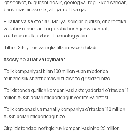
iqtisodiyot, huquqshunoslik, geologiya, tog ' - kon sanoati,
bank, mashinasozlik, aloqa, neft va gaz.
Filiallar va sektorlar
:
Moliya, soliqlar, qurilish, energetika
va tabiiy resurslar, korporativ boshqaruv, sanoat,
ko'chmas mulk, axborot texnologiyalari.
Tillar
:
Xitoy, rus va ingliz tillarini yaxshi biladi.
Asosiy holatlar va loyihalar
Tojik kompaniyasi bilan 100 million yuan miqdorida
muhandislik shartnomasini tuzish to'g'risidagi nizo.
Tojikistonda qurilish kompaniyasi aktsiyadorlari o'rtasida 11
million AQSh dollari miqdoridagi investitsiya nizosi.
Tojik korxonasi va mahalliy kompaniya o'rtasida 110 million
AQSh dollari miqdoridagi nizo.
Qirg'izistondagi neft qidiruv kompaniyasining 22 million